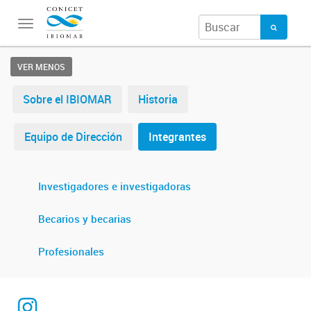
Toggle
navigation
VER MENOS
Sobre el IBIOMAR
Historia
Equipo de Dirección
Integrantes
Investigadores e investigadoras
Becarios y becarias
Profesionales
@ibiomar.conicet